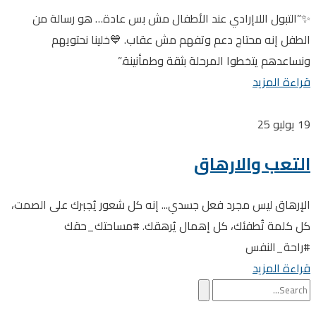
✨”التبول اللاإرادي عند الأطفال مش بس عادة… هو رسالة من
الطفل إنه محتاج دعم وتفهم مش عقاب. 💙خلينا نحتويهم
ونساعدهم يتخطوا المرحلة بثقة وطمأنينة.”
قراءة المزيد
19
يوليو 25
التعب والارهاق
الإرهاق ليس مجرد فعل جسدي... إنه كل شعور يُجبرك على الصمت،
كل كلمة تُطفئك، كل إهمال يُرهقك. #مساحتك_حقك
#راحة_النفس
قراءة المزيد